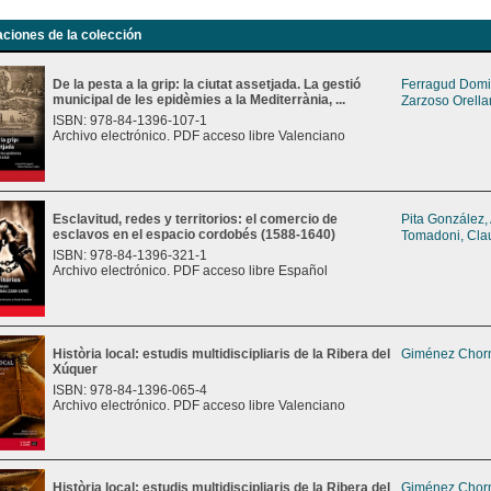
aciones de la colección
De la pesta a la grip: la ciutat assetjada. La gestió
Ferragud Domi
municipal de les epidèmies a la Mediterrània, ...
Zarzoso Orella
ISBN: 978-84-1396-107-1
Archivo electrónico. PDF acceso libre Valenciano
Esclavitud, redes y territorios: el comercio de
Pita González,
esclavos en el espacio cordobés (1588-1640)
Tomadoni, Cla
ISBN: 978-84-1396-321-1
Archivo electrónico. PDF acceso libre Español
Història local: estudis multidiscipliaris de la Ribera del
Giménez Chorn
Xúquer
ISBN: 978-84-1396-065-4
Archivo electrónico. PDF acceso libre Valenciano
Història local: estudis multidiscipliaris de la Ribera del
Giménez Chorn