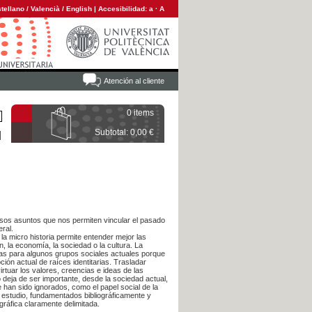
tellano
/
Valencià
/
English
|
Accesibilidad:
a
·
A
Atención al cliente
0 items
Subtotal: 0,00 €
osos asuntos que nos permiten vincular el pasado
eral.
 la micro historia permite entender mejor las
, la economía, la sociedad o la cultura. La
das para algunos grupos sociales actuales porque
ción actual de raíces identitarias. Trasladar
rtuar los valores, creencias e ideas de las
 deja de ser importante, desde la sociedad actual,
an sido ignorados, como el papel social de la
e estudio, fundamentados bibliográficamente y
ráfica claramente delimitada.