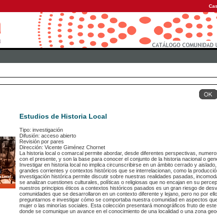
Cas
Estudios de Historia Local
Tipo: investigación
Difusión: acceso abierto
Revisión por pares
Dirección: Vicente Giménez Chornet
La historia local o comarcal permite abordar, desde diferentes perspectivas, numer
con el presente, y son la base para conocer el conjunto de la historia nacional o gen
Investigar en historia local no implica circunscribirse en un ámbito cerrado y aislado,
grandes corrientes y contextos históricos que se interrelacionan, como la producción
investigación histórica permite discutir sobre nuestras realidades pasadas, incomo
se analizan cuestiones culturales, políticas o religiosas que no encajan en su percep
nuestros principios éticos a contextos históricos pasados es un gran riesgo de desvi
comunidades que se desarrollaron en un contexto diferente y lejano, pero no por ello
preguntarnos e investigar cómo se comportaba nuestra comunidad en aspectos que h
mujer o las minorías sociales. Esta colección presentará monográficos fruto de est
donde se comunique un avance en el conocimiento de una localidad o una zona geog