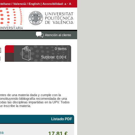
tellano
/
Valencià
/
English
|
Accesibilidad:
a
·
A
Atención al cliente
0 items
Subtotal: 0,00 €
diantes de una materia dada y cumple con la
 constituyendo bibliografía recomendada de una
das las disciplinas impartidas en la UPV. Todos
e inscribe la materia.
Listado PDF
rea
17,81 €