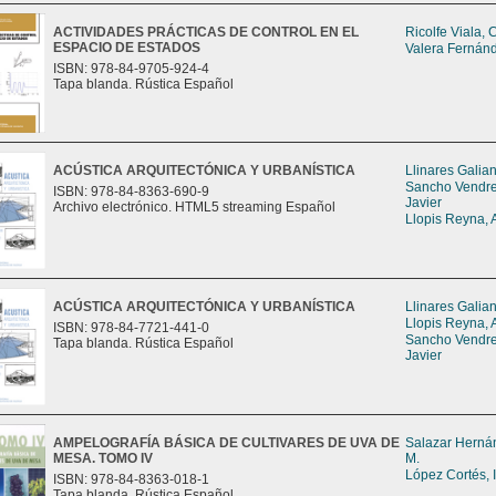
ACTIVIDADES PRÁCTICAS DE CONTROL EN EL
Ricolfe Viala, 
ESPACIO DE ESTADOS
Valera Fernán
ISBN: 978-84-9705-924-4
Tapa blanda. Rústica Español
ACÚSTICA ARQUITECTÓNICA Y URBANÍSTICA
Llinares Galia
Sancho Vendrel
ISBN: 978-84-8363-690-9
Javier
Archivo electrónico. HTML5 streaming Español
Llopis Reyna, 
ACÚSTICA ARQUITECTÓNICA Y URBANÍSTICA
Llinares Galia
Llopis Reyna, 
ISBN: 978-84-7721-441-0
Sancho Vendrel
Tapa blanda. Rústica Español
Javier
AMPELOGRAFÍA BÁSICA DE CULTIVARES DE UVA DE
Salazar Herná
MESA. TOMO IV
M.
López Cortés, 
ISBN: 978-84-8363-018-1
Tapa blanda. Rústica Español