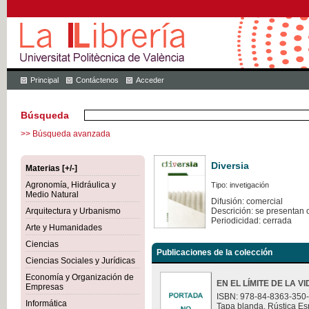
Principal
Contáctenos
Acceder
Búsqueda
>> Búsqueda avanzada
Diversia
Materias [+/-]
Agronomía, Hidráulica y
Tipo: invetigación
Medio Natural
Difusión: comercial
Arquitectura y Urbanismo
Descrición: se presentan 
Periodicidad: cerrada
Arte y Humanidades
Ciencias
Publicaciones de la colección
Ciencias Sociales y Jurídicas
Economía y Organización de
EN EL LÍMITE DE LA V
Empresas
ISBN: 978-84-8363-350
Informática
Tapa blanda. Rústica Es