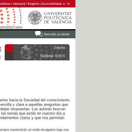
tellano
/
Valencià
/
English
|
Accesibilidad:
a
·
A
Atención al cliente
0 items
Subtotal: 0,00 €
erior hacia la Sociedad del conocimiento.
encilla y clara a aquellas preguntas que
lejas respuestas. Los autores buscan
e los temas que están en nuestro día a
undamentos claros y que nos permitan
iempre mantendrán un estilo divulgativo bajo una