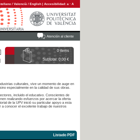
tellano
/
Valencià
/
English
|
Accesibilidad:
a
·
A
Atención al cliente
0 items
Subtotal: 0,00 €
 industrias culturales, vive un momento de auge en
sino especialmente en la calidad de sus obras.
sectores, incluido el educativo. Conscientes de
ienen realizando esfuerzos por acercar la oferta
rial de la UPV inició su particular apoyo a esta
r a conocer el excelente trabajo de nuestros
Listado PDF