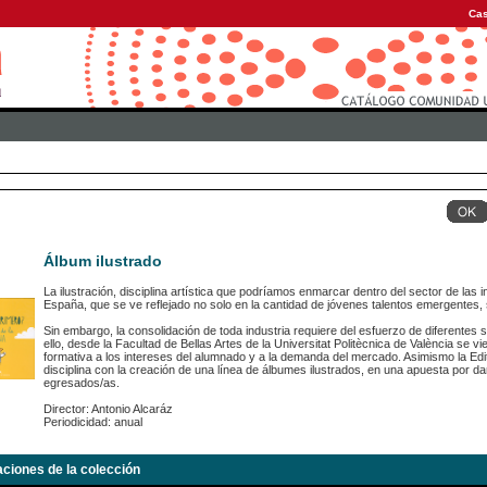
Cas
Álbum ilustrado
La ilustración, disciplina artística que podríamos enmarcar dentro del sector de las
España, que se ve reflejado no solo en la cantidad de jóvenes talentos emergentes, 
Sin embargo, la consolidación de toda industria requiere del esfuerzo de diferentes 
ello, desde la Facultad de Bellas Artes de la Universitat Politècnica de València se v
formativa a los intereses del alumnado y a la demanda del mercado. Asimismo la Edito
disciplina con la creación de una línea de álbumes ilustrados, en una apuesta por da
egresados/as.
Director: Antonio Alcaráz
Periodicidad: anual
aciones de la colección