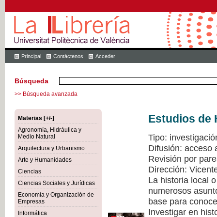
Principal
Contáctenos
Acceder
Búsqueda
>> Búsqueda avanzada
Estudios de 
Materias [+/-]
Agronomía, Hidráulica y
Tipo: investigació
Medio Natural
Difusión: acceso 
Arquitectura y Urbanismo
Revisión por pare
Arte y Humanidades
Dirección: Vicen
Ciencias
La historia local
Ciencias Sociales y Jurídicas
numerosos asuntos
Economía y Organización de
base para conocer
Empresas
Investigar en hist
Informática