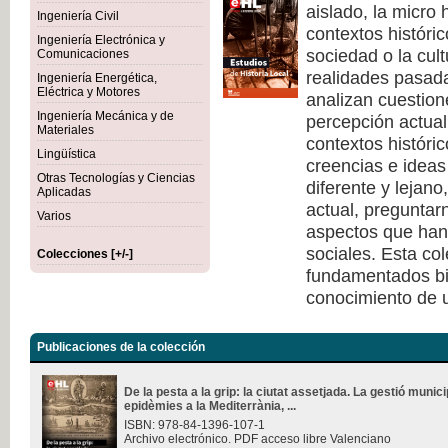
aislado, la micro 
Ingeniería Civil
contextos históri
Ingeniería Electrónica y
sociedad o la cult
Comunicaciones
realidades pasad
Ingeniería Energética,
Eléctrica y Motores
analizan cuestione
Ingeniería Mecánica y de
percepción actual 
Materiales
contextos históri
Lingüística
creencias e ideas
Otras Tecnologías y Ciencias
diferente y lejano
Aplicadas
actual, pregunta
Varios
aspectos que han 
sociales. Esta co
Colecciones [+/-]
fundamentados bi
conocimiento de u
Publicaciones de la colección
De la pesta a la grip: la ciutat assetjada. La gestió munici
epidèmies a la Mediterrània, ...
ISBN: 978-84-1396-107-1
Archivo electrónico. PDF acceso libre Valenciano