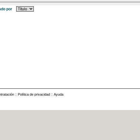
do por
tratación
::
Política de privacidad
::
Ayuda