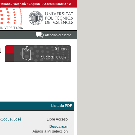
tellano
/
Valencià
/
English
|
Accesibilidad:
a
·
A
Atención al cliente
0 items
Subtotal: 0,00 €
Listado PDF
z-Coque, José
Libre Acceso
Descargar
Añadir a Mi selección