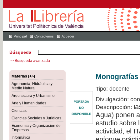
Principal
Contáctenos
Acceder
Búsqueda
>> Búsqueda avanzada
Monografías 
Materias [+/-]
Agronomía, Hidráulica y
Tipo: docente
Medio Natural
Arquitectura y Urbanismo
Divulgación: com
Arte y Humanidades
a
Descripcción: l
Ciencias
Agua) ponen a 
Ciencias Sociales y Jurídicas
estudio sobre l
Economía y Organización de
actividad, el 
Empresas
Informática
enfoque prácti