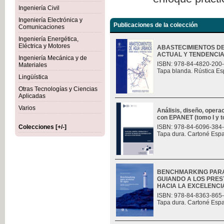
Ingeniería Civil
Ingeniería Electrónica y
Publicaciones de la colección
Comunicaciones
Ingeniería Energética,
Eléctrica y Motores
ABASTECIMIENTOS D
ACTUAL Y TENDENCI
Ingeniería Mecánica y de
ISBN: 978-84-4820-200
Materiales
Tapa blanda. Rústica Es
Lingüística
Otras Tecnologías y Ciencias
Aplicadas
Varios
Análisis, diseño, opera
con EPANET (tomo I y t
Colecciones [+/-]
ISBN: 978-84-6096-384
Tapa dura. Cartoné Esp
BENCHMARKING PARA
GUIANDO A LOS PRES
HACIA LA EXCELENCI
ISBN: 978-84-8363-865
Tapa dura. Cartoné Esp