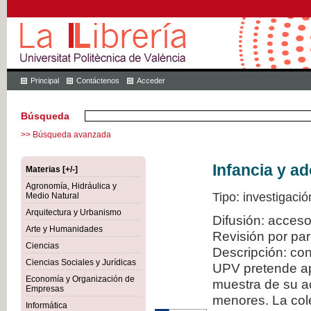
Principal
Contáctenos
Acceder
Búsqueda
>> Búsqueda avanzada
Infancia y a
Materias [+/-]
Agronomía, Hidráulica y
Tipo: investigació
Medio Natural
Arquitectura y Urbanismo
Difusión: acceso
Arte y Humanidades
Revisión por pa
Ciencias
Descripción: con
Ciencias Sociales y Jurídicas
UPV pretende ap
Economía y Organización de
muestra de su ac
Empresas
menores. La col
Informática