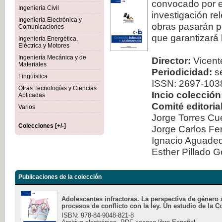
convocado por el
Ingeniería Civil
investigación re
Ingeniería Electrónica y
obras pasarán po
Comunicaciones
que garantizará 
Ingeniería Energética,
Eléctrica y Motores
Ingeniería Mecánica y de
Director:
Vicente
Materiales
Periodicidad:
se
Lingüística
ISSN: 2697-103
Otras Tecnologías y Ciencias
Incio colección
Aplicadas
Comité editorial
Varios
Jorge Torres Cu
Colecciones [+/-]
Jorge Carlos Fe
Ignacio Aguad
Esther Pillado 
Publicaciones de la colección
Adolescentes infractoras. La perspectiva de género 
procesos de conflicto con la ley. Un estudio de la C
ISBN: 978-84-9048-821-8