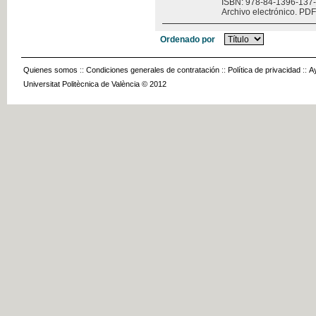
ISBN: 978-84-1396-137
Archivo electrónico. PDF
Ordenado por
Quienes somos
::
Condiciones generales de contratación
::
Política de privacidad
::
A
Universitat Politècnica de València © 2012