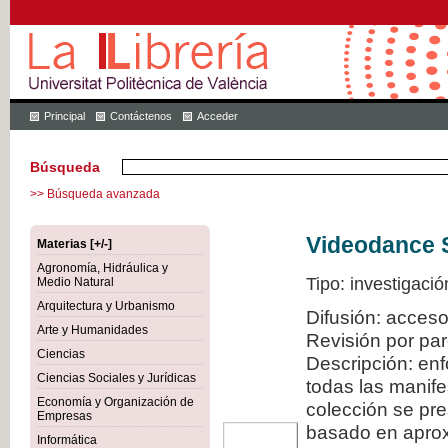
Principal
Contáctenos
Acceder
Búsqueda
>> Búsqueda avanzada
Videodance 
Materias [+/-]
Agronomía, Hidráulica y
Tipo: investigació
Medio Natural
Arquitectura y Urbanismo
Difusión: acceso
Arte y Humanidades
Revisión por pa
Ciencias
Descripción: en
Ciencias Sociales y Jurídicas
todas las manif
Economía y Organización de
colección se pr
Empresas
basado en aproxi
Informática