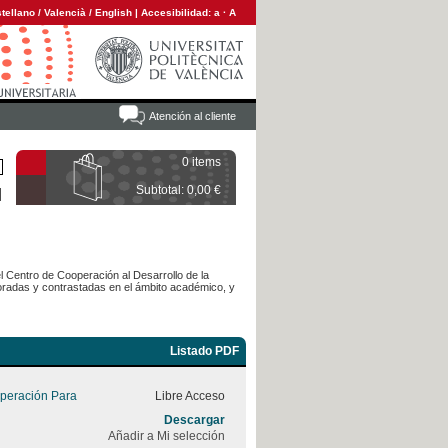
tellano
/
Valencià
/
English
|
Accesibilidad:
a
·
A
Atención al cliente
0 items
Subtotal: 0,00 €
l Centro de Cooperación al Desarrollo de la
laboradas y contrastadas en el ámbito académico, y
Listado PDF
peración Para
Libre Acceso
Descargar
Añadir a Mi selección