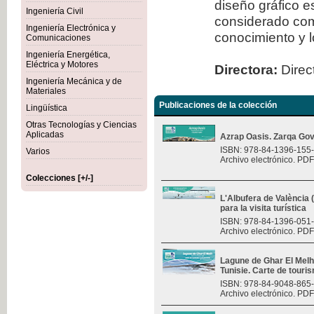
diseño gráfico 
Ingeniería Civil
considerado com
Ingeniería Electrónica y
conocimiento y l
Comunicaciones
Ingeniería Energética,
Eléctrica y Motores
Directora:
Direct
Ingeniería Mecánica y de
Materiales
Publicaciones de la colección
Lingüística
Otras Tecnologías y Ciencias
Aplicadas
Azrap Oasis. Zarqa Gov
ISBN: 978-84-1396-155
Varios
Archivo electrónico. PDF
Colecciones [+/-]
L'Albufera de València
para la visita turística
ISBN: 978-84-1396-051
Archivo electrónico. PDF
Lagune de Ghar El Melh 
Tunisie. Carte de touri
ISBN: 978-84-9048-865
Archivo electrónico. PDF