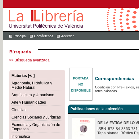
Principal
Contáctenos
Acceder
Búsqueda
>> Búsqueda avanzada
Materias [+/-]
Correspondencias
Agronomía, Hidráulica y
Medio Natural
Coedición con Pre-Textos, est
artes plásticas.
Arquitectura y Urbanismo
Arte y Humanidades
Publicaciones de la colección
Ciencias
Ciencias Sociales y Jurídicas
DE LA FATIGA DE LO V
Economía y Organización de
ISBN: 978-84-8363-731
Empresas
Tapa blanda. Rústica Es
Informática