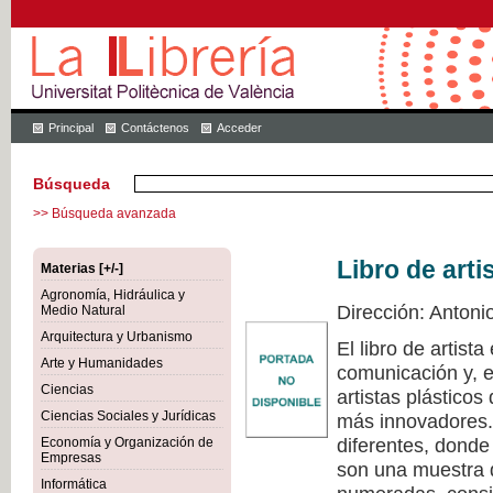
Principal
Contáctenos
Acceder
Búsqueda
>> Búsqueda avanzada
Libro de arti
Materias [+/-]
Agronomía, Hidráulica y
Dirección: Antoni
Medio Natural
Arquitectura y Urbanismo
El libro de artist
Arte y Humanidades
comunicación y, e
Ciencias
artistas plástico
Ciencias Sociales y Jurídicas
más innovadores. 
diferentes, donde
Economía y Organización de
Empresas
son una muestra d
Informática