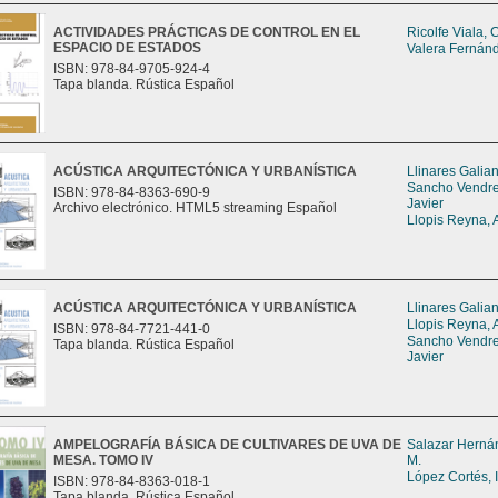
ACTIVIDADES PRÁCTICAS DE CONTROL EN EL
Ricolfe Viala, 
ESPACIO DE ESTADOS
Valera Fernán
ISBN: 978-84-9705-924-4
Tapa blanda. Rústica Español
ACÚSTICA ARQUITECTÓNICA Y URBANÍSTICA
Llinares Galia
Sancho Vendrel
ISBN: 978-84-8363-690-9
Javier
Archivo electrónico. HTML5 streaming Español
Llopis Reyna, 
ACÚSTICA ARQUITECTÓNICA Y URBANÍSTICA
Llinares Galia
Llopis Reyna, 
ISBN: 978-84-7721-441-0
Sancho Vendrel
Tapa blanda. Rústica Español
Javier
AMPELOGRAFÍA BÁSICA DE CULTIVARES DE UVA DE
Salazar Herná
MESA. TOMO IV
M.
López Cortés, 
ISBN: 978-84-8363-018-1
Tapa blanda. Rústica Español