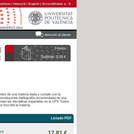
tellano
/
Valencià
/
English
|
Accesibilidad:
a
·
A
Atención al cliente
0 items
Subtotal: 0,00 €
diantes de una materia dada y cumple con la
 constituyendo bibliografía recomendada de una
das las disciplinas impartidas en la UPV. Todos
e inscribe la materia.
Listado PDF
rea
17,81 €