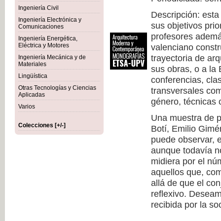
Ingeniería Civil
Descripción: esta
Ingeniería Electrónica y
sus objetivos prio
Comunicaciones
profesores además
Ingeniería Energética,
Eléctrica y Motores
valenciano constr
trayectoria de arq
Ingeniería Mecánica y de
Materiales
sus obras, o a la
Lingüística
conferencias, cla
Otras Tecnologías y Ciencias
transversales com
Aplicadas
género, técnicas c
Varios
Una muestra de pr
Colecciones [+/-]
Botí, Emilio Gimé
puede observar, 
aunque todavía no
midiera por el nú
aquellos que, co
allá de que el co
reflexivo. Deseam
recibida por la so