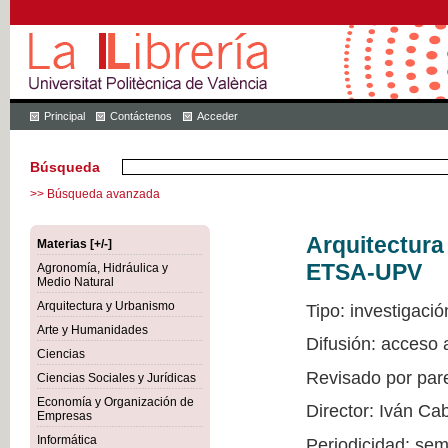
Principal
Contáctenos
Acceder
Búsqueda
>> Búsqueda avanzada
Arquitectur
Materias [+/-]
ETSA-UPV
Agronomía, Hidráulica y
Medio Natural
Arquitectura y Urbanismo
Tipo: investigació
Arte y Humanidades
Difusión: acceso
Ciencias
Revisado por par
Ciencias Sociales y Jurídicas
Economía y Organización de
Director: Iván Ca
Empresas
Informática
Periodicidad: sem