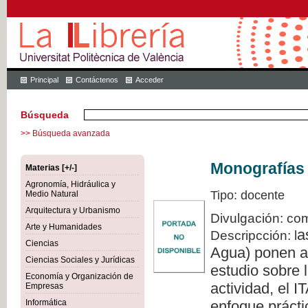
Principal
Contáctenos
Acceder
Búsqueda
>> Búsqueda avanzada
Monografías 
Materias [+/-]
Agronomía, Hidráulica y
Tipo: docente
Medio Natural
Arquitectura y Urbanismo
Divulgación: com
Arte y Humanidades
a
Descripcción: l
Ciencias
Agua) ponen a 
Ciencias Sociales y Jurídicas
estudio sobre l
Economía y Organización de
actividad, el 
Empresas
Informática
enfoque prácti