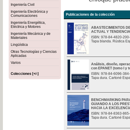
Ingeniería Civil
Ingeniería Electrónica y
Publicaciones de la colección
Comunicaciones
Ingeniería Energética,
Eléctrica y Motores
ABASTECIMIENTOS D
ACTUAL Y TENDENCI
Ingeniería Mecánica y de
ISBN: 978-84-4820-200
Materiales
Tapa blanda. Rústica Es
Lingüística
Otras Tecnologías y Ciencias
Aplicadas
Varios
Análisis, diseño, opera
con EPANET (tomo I y t
Colecciones [+/-]
ISBN: 978-84-6096-384
Tapa dura. Cartoné Esp
BENCHMARKING PARA
GUIANDO A LOS PRES
HACIA LA EXCELENCI
ISBN: 978-84-8363-865
Tapa dura. Cartoné Esp