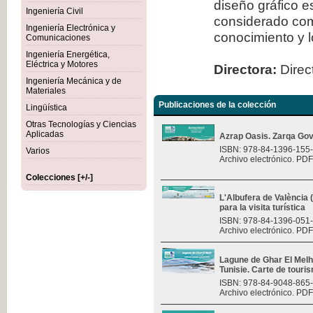
diseño gráfico 
Ingeniería Civil
considerado com
Ingeniería Electrónica y
conocimiento y l
Comunicaciones
Ingeniería Energética,
Eléctrica y Motores
Directora:
Direct
Ingeniería Mecánica y de
Materiales
Publicaciones de la colección
Lingüística
Otras Tecnologías y Ciencias
Aplicadas
Azrap Oasis. Zarqa Gov
ISBN: 978-84-1396-155
Varios
Archivo electrónico. PDF
Colecciones [+/-]
L'Albufera de València
para la visita turística
ISBN: 978-84-1396-051
Archivo electrónico. PDF
Lagune de Ghar El Melh 
Tunisie. Carte de touri
ISBN: 978-84-9048-865
Archivo electrónico. PDF