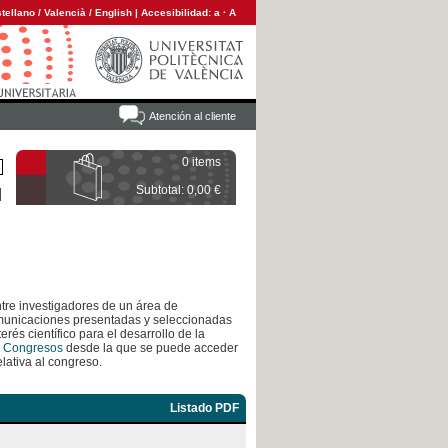
tellano
/
Valencià
/
English
|
Accesibilidad:
a
·
A
Atención al cliente
0 items
Subtotal: 0,00 €
tre investigadores de un área de
omunicaciones presentadas y seleccionadas
erés científico para el desarrollo de la
 Congresos
desde la que se puede acceder
lativa al congreso.
Listado PDF