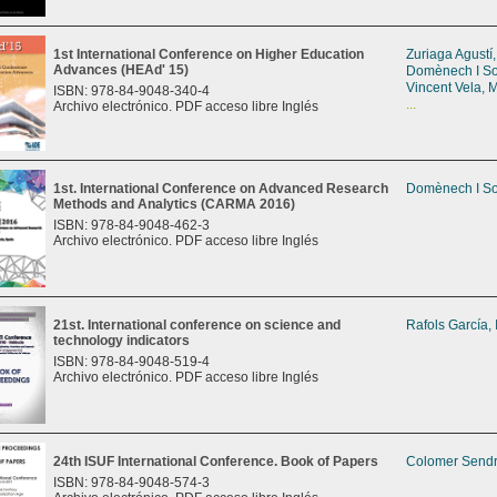
1st International Conference on Higher Education
Zuriaga Agustí
Advances (HEAd' 15)
Domènech I So
Vincent Vela, M
ISBN: 978-84-9048-340-4
...
Archivo electrónico. PDF acceso libre Inglés
1st. International Conference on Advanced Research
Domènech I So
Methods and Analytics (CARMA 2016)
ISBN: 978-84-9048-462-3
Archivo electrónico. PDF acceso libre Inglés
21st. International conference on science and
Rafols García,
technology indicators
ISBN: 978-84-9048-519-4
Archivo electrónico. PDF acceso libre Inglés
24th ISUF International Conference. Book of Papers
Colomer Sendr
ISBN: 978-84-9048-574-3