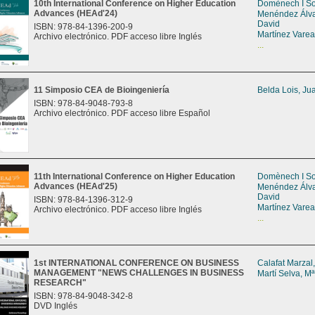
10th International Conference on Higher Education
Domènech I So
Advances (HEAd'24)
Menéndez Álva
David
ISBN: 978-84-1396-200-9
Martínez Varea,
Archivo electrónico. PDF acceso libre Inglés
...
11 Simposio CEA de Bioingeniería
Belda Lois, J
ISBN: 978-84-9048-793-8
Archivo electrónico. PDF acceso libre Español
11th International Conference on Higher Education
Domènech I So
Advances (HEAd'25)
Menéndez Álva
David
ISBN: 978-84-1396-312-9
Martínez Varea,
Archivo electrónico. PDF acceso libre Inglés
...
1st INTERNATIONAL CONFERENCE ON BUSINESS
Calafat Marzal
MANAGEMENT "NEWS CHALLENGES IN BUSINESS
Martí Selva, Mª
RESEARCH"
ISBN: 978-84-9048-342-8
DVD Inglés