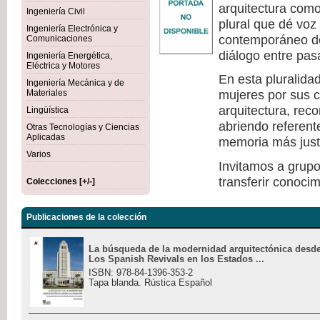
arquitectura como 
Ingeniería Civil
plural que dé voz
Ingeniería Electrónica y
contemporáneo de
Comunicaciones
diálogo entre pas
Ingeniería Energética,
Eléctrica y Motores
En esta pluralida
Ingeniería Mecánica y de
mujeres por sus c
Materiales
arquitectura, rec
Lingüística
abriendo referen
Otras Tecnologías y Ciencias
Aplicadas
memoria más justa 
Varios
Invitamos a grupo
transferir conocim
Colecciones [+/-]
Publicaciones de la colección
La búsqueda de la modernidad arquitectónica desde 
Los Spanish Revivals en los Estados ...
ISBN: 978-84-1396-353-2
Tapa blanda. Rústica Español