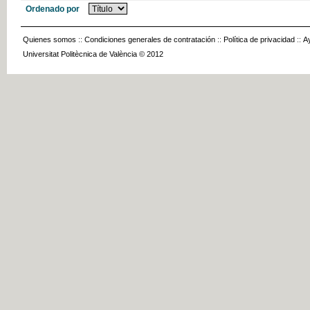
Ordenado por
Quienes somos
::
Condiciones generales de contratación
::
Política de privacidad
::
A
Universitat Politècnica de València © 2012