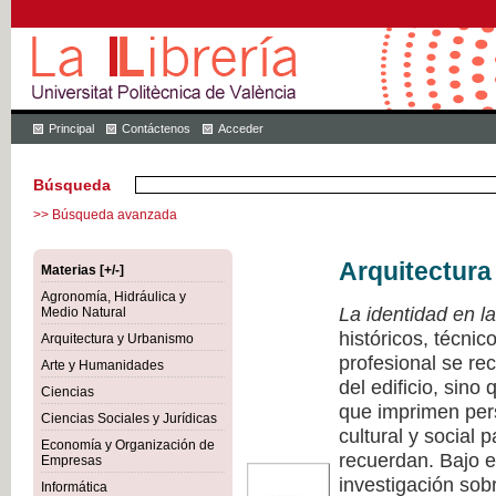
Principal
Contáctenos
Acceder
Búsqueda
>> Búsqueda avanzada
Arquitectura
Materias [+/-]
Agronomía, Hidráulica y
La identidad en la
Medio Natural
históricos, técnic
Arquitectura y Urbanismo
profesional se rec
Arte y Humanidades
del edificio, sino
Ciencias
que imprimen pers
Ciencias Sociales y Jurídicas
cultural y social 
Economía y Organización de
recuerdan. Bajo e
Empresas
investigación sobr
Informática