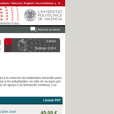
tellano
/
Valencià
/
English
|
Accesibilidad:
a
·
A
Atención al cliente
0 items
Subtotal: 0,00 €
ada a la creación de materiales docentes para
ar a los estudiantes, no sólo en su paso por
ndo un apoyo a su formación continua. Los
Listado PDF
 Julián José
45,00 €