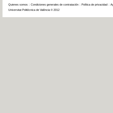
Quienes somos
::
Condiciones generales de contratación
::
Política de privacidad
::
A
Universitat Politècnica de València © 2012