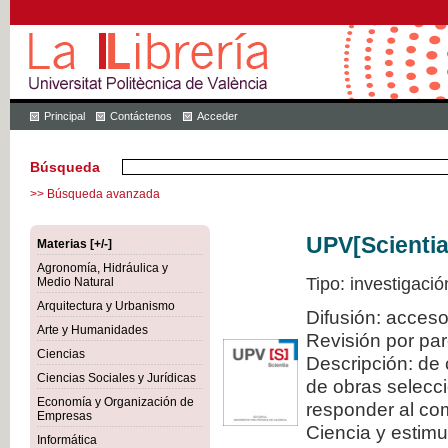
Principal
Contáctenos
Acceder
Búsqueda
>> Búsqueda avanzada
UPV[Scientia
Materias [+/-]
Agronomía, Hidráulica y
Tipo: investigació
Medio Natural
Arquitectura y Urbanismo
Difusión: acceso
Arte y Humanidades
Revisión por pa
Ciencias
Descripción: de 
Ciencias Sociales y Jurídicas
de obras selecci
Economía y Organización de
responder al com
Empresas
Ciencia y estimul
Informática