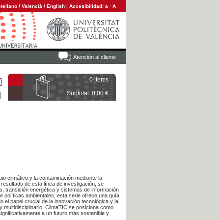
tellano
/
Valencià
/
English
|
Accesibilidad:
a
·
A
Atención al cliente
0 items
Subtotal: 0,00 €
io climático y la contaminación mediante la
esultado de esta línea de investigación, se
s, transición energética y sistemas de información
de políticas ambientales, esta serie ofrece una guía
el papel crucial de la innovación tecnológica y la
y multidisciplinario, ClimaTIC se posiciona como
ignificativamente a un futuro más sostenible y