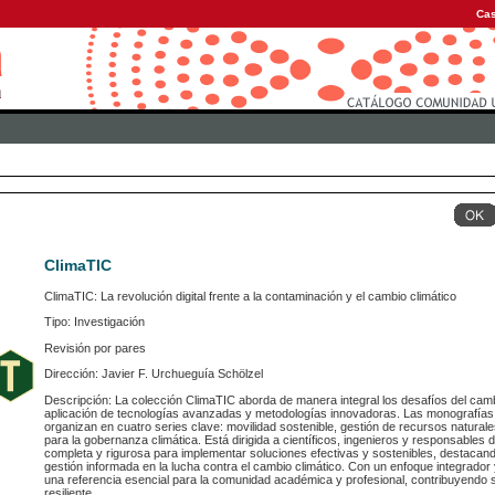
Cas
ClimaTIC
ClimaTIC: La revolución digital frente a la contaminación y el cambio climático
Tipo: Investigación
Revisión por pares
Dirección: Javier F. Urchueguía Schölzel
Descripción: La colección ClimaTIC aborda de manera integral los desafíos del camb
aplicación de tecnologías avanzadas y metodologías innovadoras. Las monografías r
organizan en cuatro series clave: movilidad sostenible, gestión de recursos naturale
para la gobernanza climática. Está dirigida a científicos, ingenieros y responsables 
completa y rigurosa para implementar soluciones efectivas y sostenibles, destacando 
gestión informada en la lucha contra el cambio climático. Con un enfoque integrador 
una referencia esencial para la comunidad académica y profesional, contribuyendo s
resiliente.