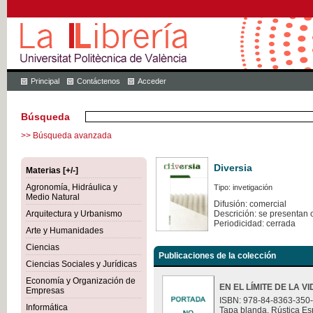
Principal
Contáctenos
Acceder
Búsqueda
>> Búsqueda avanzada
Diversia
Materias [+/-]
Agronomía, Hidráulica y
Tipo: invetigación
Medio Natural
Difusión: comercial
Arquitectura y Urbanismo
Descrición: se presentan 
Periodicidad: cerrada
Arte y Humanidades
Ciencias
Publicaciones de la colección
Ciencias Sociales y Jurídicas
Economía y Organización de
EN EL LÍMITE DE LA V
Empresas
ISBN: 978-84-8363-350
Informática
Tapa blanda. Rústica Es