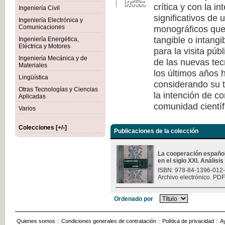
crítica y con la i
Ingeniería Civil
significativos de
Ingeniería Electrónica y
monográficos que 
Comunicaciones
tangible o intang
Ingeniería Energética,
Eléctrica y Motores
para la visita púb
Ingeniería Mecánica y de
de las nuevas tec
Materiales
los últimos años h
Lingüística
considerando su t
Otras Tecnologías y Ciencias
la intención de c
Aplicadas
comunidad científ
Varios
Colecciones [+/-]
Publicaciones de la colección
La cooperación españo
en el siglo XXI. Análisi
ISBN: 978-84-1396-012
Archivo electrónico. PDF
Ordenado por
Quienes somos
::
Condiciones generales de contratación
::
Política de privacidad
::
A