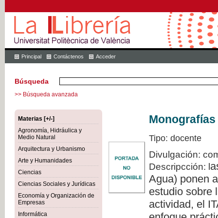
Principal
Contáctenos
Acceder
Búsqueda
>> Búsqueda avanzada
Monografías 
Materias [+/-]
Agronomía, Hidráulica y
Tipo: docente
Medio Natural
Arquitectura y Urbanismo
Divulgación: com
Arte y Humanidades
a
Descripcción: l
Ciencias
Agua) ponen a 
Ciencias Sociales y Jurídicas
estudio sobre l
Economía y Organización de
actividad, el 
Empresas
Informática
enfoque prácti