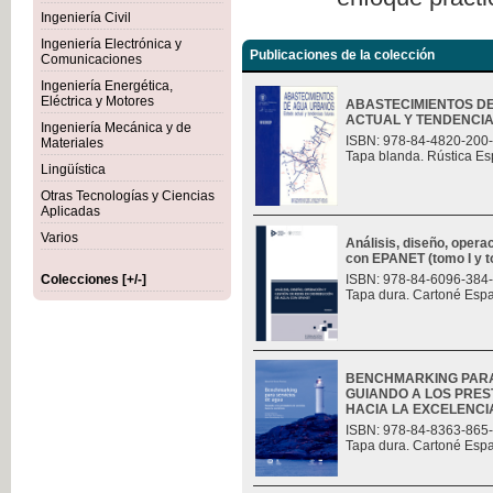
Ingeniería Civil
Ingeniería Electrónica y
Publicaciones de la colección
Comunicaciones
Ingeniería Energética,
Eléctrica y Motores
ABASTECIMIENTOS D
ACTUAL Y TENDENCI
Ingeniería Mecánica y de
ISBN: 978-84-4820-200
Materiales
Tapa blanda. Rústica Es
Lingüística
Otras Tecnologías y Ciencias
Aplicadas
Varios
Análisis, diseño, opera
con EPANET (tomo I y t
Colecciones [+/-]
ISBN: 978-84-6096-384
Tapa dura. Cartoné Esp
BENCHMARKING PARA
GUIANDO A LOS PRES
HACIA LA EXCELENCI
ISBN: 978-84-8363-865
Tapa dura. Cartoné Esp