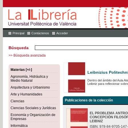
Principal
Contáctenos
Acceder
Búsqueda
>> Búsqueda avanzada
Materias [+/-]
Leibnizius Politechn
Agronomía, Hidráulica y
Medio Natural
Dentro del ámbito del Aula A
Leibniz para reflexionar sob
Arquitectura y Urbanismo
Arte y Humanidades
Publicaciones de la colección
Ciencias
Ciencias Sociales y Jurídicas
EL PROBLEMA ANTRO
Economía y Organización de
CONCEPCIÓN FILOSÓF
Empresas
LEIBNIZ
Informática
ISBN: 978-84-9705-147