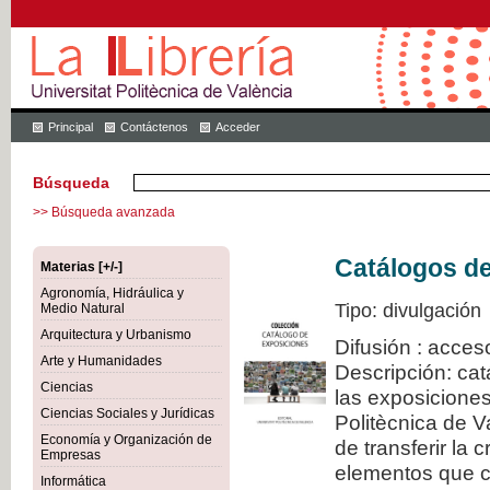
Principal
Contáctenos
Acceder
Búsqueda
>> Búsqueda avanzada
Catálogos d
Materias [+/-]
Agronomía, Hidráulica y
Tipo: divulgación
Medio Natural
Arquitectura y Urbanismo
Difusión : acces
Arte y Humanidades
Descripción: cat
Ciencias
las exposiciones
Ciencias Sociales y Jurídicas
Politècnica de V
Economía y Organización de
de transferir la 
Empresas
elementos que c
Informática