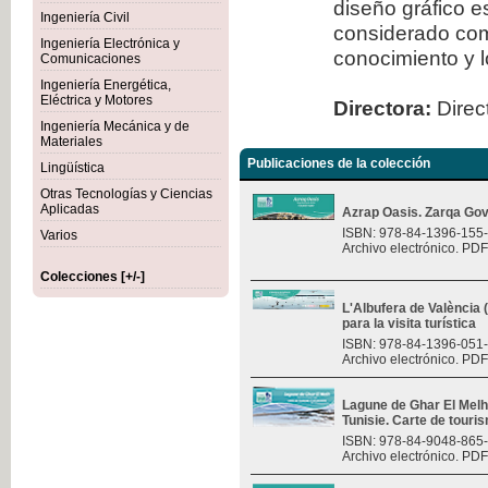
diseño gráfico 
Ingeniería Civil
considerado com
Ingeniería Electrónica y
conocimiento y l
Comunicaciones
Ingeniería Energética,
Eléctrica y Motores
Directora:
Direct
Ingeniería Mecánica y de
Materiales
Publicaciones de la colección
Lingüística
Otras Tecnologías y Ciencias
Aplicadas
Azrap Oasis. Zarqa Gov
ISBN: 978-84-1396-155
Varios
Archivo electrónico. PDF
Colecciones [+/-]
L'Albufera de València
para la visita turística
ISBN: 978-84-1396-051
Archivo electrónico. PDF
Lagune de Ghar El Melh 
Tunisie. Carte de touri
ISBN: 978-84-9048-865
Archivo electrónico. PDF