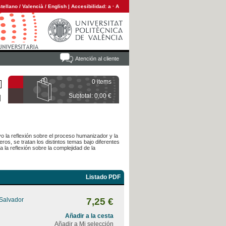
tellano
/
Valencià
/
English
|
Accesibilidad:
a
·
A
Atención al cliente
0 items
Subtotal: 0,00 €
o la reflexión sobre el proceso humanizador y la
s, se tratan los distintos temas bajo diferentes
 la reflexión sobre la complejidad de la
Listado PDF
 Salvador
7,25 €
Añadir a la cesta
Añadir a Mi selección