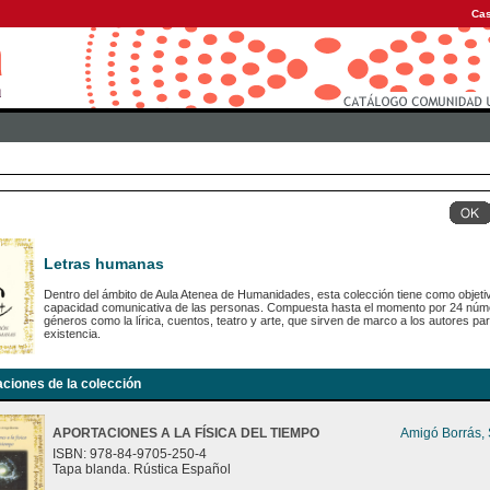
Cas
Letras humanas
Dentro del ámbito de Aula Atenea de Humanidades, esta colección tiene como objetiv
capacidad comunicativa de las personas. Compuesta hasta el momento por 24 número
géneros como la lírica, cuentos, teatro y arte, que sirven de marco a los autores para
existencia.
aciones de la colección
APORTACIONES A LA FÍSICA DEL TIEMPO
Amigó Borrás,
ISBN: 978-84-9705-250-4
Tapa blanda. Rústica Español