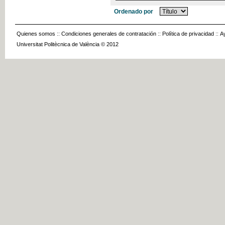
Ordenado por
Quienes somos
::
Condiciones generales de contratación
::
Política de privacidad
::
A
Universitat Politècnica de València © 2012