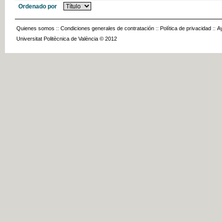
Ordenado por
Quienes somos
::
Condiciones generales de contratación
::
Política de privacidad
::
A
Universitat Politècnica de València © 2012