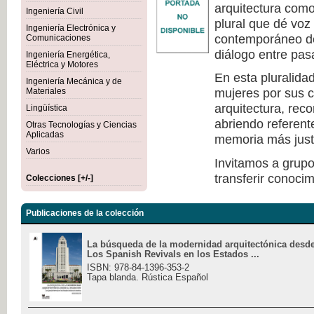
arquitectura como 
Ingeniería Civil
plural que dé voz
Ingeniería Electrónica y
contemporáneo de
Comunicaciones
diálogo entre pas
Ingeniería Energética,
Eléctrica y Motores
En esta pluralida
Ingeniería Mecánica y de
mujeres por sus c
Materiales
arquitectura, rec
Lingüística
abriendo referen
Otras Tecnologías y Ciencias
Aplicadas
memoria más justa 
Varios
Invitamos a grupo
transferir conocim
Colecciones [+/-]
Publicaciones de la colección
La búsqueda de la modernidad arquitectónica desde 
Los Spanish Revivals en los Estados ...
ISBN: 978-84-1396-353-2
Tapa blanda. Rústica Español