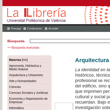
Principal
Contáctenos
Acceder
Búsqueda
>> Búsqueda avanzada
Arquitectura
Materias [+/-]
Agronomía, Hidráulica y
La identidad en la
Medio Natural
históricos, técnic
Arquitectura y Urbanismo
profesional se rec
Arte y Humanidades
del edificio, sino
Ciencias
que imprimen pers
Ciencias Sociales y Jurídicas
cultural y social 
Economía y Organización de
recuerdan. Bajo e
Empresas
investigación sobr
Informática