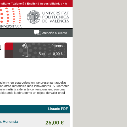
tellano
/
Valencià
/
English
|
Accesibilidad:
a
·
A
Atención al cliente
0 items
Subtotal: 0,00 €
ación y, en esta colección, se presentan aquellas
con otros materiales más innovadores. Su carácter
esión artística del arte contemporáneo, son una
siderando la obra como un objeto de valor en sí
Listado PDF
, Hortensia
25,00 €