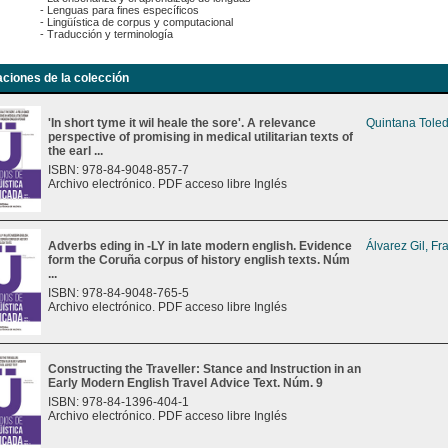
- Lenguas para fines específicos
- Lingüística de corpus y computacional
- Traducción y terminología
aciones de la colección
'In short tyme it wil heale the sore'. A relevance
Quintana Toled
perspective of promising in medical utilitarian texts of
the earl ...
ISBN: 978-84-9048-857-7
Archivo electrónico. PDF acceso libre Inglés
Adverbs eding in -LY in late modern english. Evidence
Álvarez Gil, Fr
form the Coruña corpus of history english texts. Núm
...
ISBN: 978-84-9048-765-5
Archivo electrónico. PDF acceso libre Inglés
Constructing the Traveller: Stance and Instruction in an
Early Modern English Travel Advice Text. Núm. 9
ISBN: 978-84-1396-404-1
Archivo electrónico. PDF acceso libre Inglés