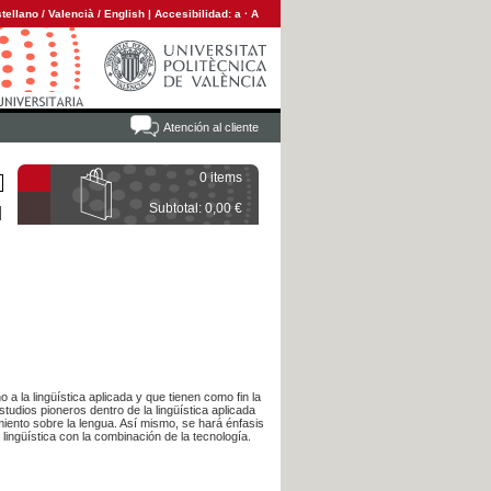
tellano
/
Valencià
/
English
|
Accesibilidad:
a
·
A
Atención al cliente
0 items
Subtotal: 0,00 €
 a la lingüística aplicada y que tienen como fin la
studios pioneros dentro de la lingüística aplicada
miento sobre la lengua. Así mismo, se hará énfasis
lingüística con la combinación de la tecnología.