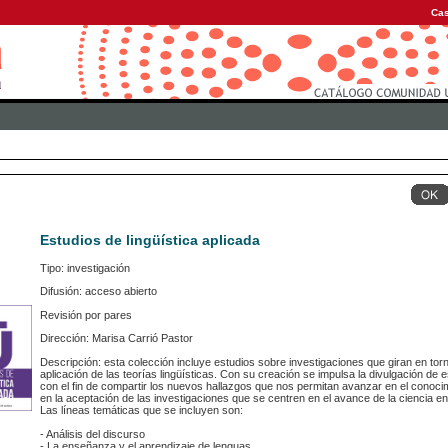
Cas
Estudios de lingüística aplicada
Tipo: investigación
Difusión: acceso abierto
Revisión por pares
Dirección: Marisa Carrió Pastor
Descripción: esta colección incluye estudios sobre investigaciones que giran en torno
aplicación de las teorías lingüísticas. Con su creación se impulsa la divulgación de e
con el fin de compartir los nuevos hallazgos que nos permitan avanzar en el conoci
en la aceptación de las investigaciones que se centren en el avance de la ciencia en 
Las líneas temáticas que se incluyen son:
- Análisis del discurso
- La enseñanza y el aprendizaje de lenguas