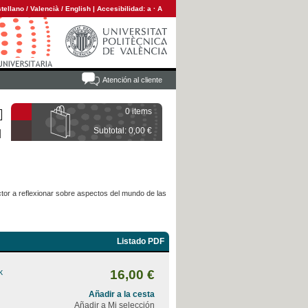
tellano
/
Valencià
/
English
|
Accesibilidad:
a
·
A
Atención al cliente
0 items
Subtotal: 0,00 €
ctor a reflexionar sobre aspectos del mundo de las
Listado PDF
k
16,00 €
Añadir a la cesta
Añadir a Mi selección