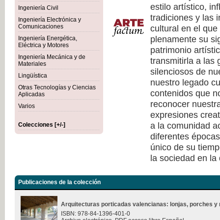
estilo artístico, i
Ingeniería Civil
tradiciones y las 
Ingeniería Electrónica y
cultural en el qu
Comunicaciones
plenamente su sig
Ingeniería Energética,
Eléctrica y Motores
patrimonio artísti
Ingeniería Mecánica y de
transmitirla a las
Materiales
silenciosos de nu
Lingüística
nuestro legado cu
Otras Tecnologías y Ciencias
contenidos que no
Aplicadas
reconocer nuestra
Varios
expresiones creat
a la comunidad ac
Colecciones [+/-]
diferentes épocas
único de su tiempo
la sociedad en la
Publicaciones de la colección
Arquitecturas porticadas valencianas: lonjas, porches y 
ISBN: 978-84-1396-401-0