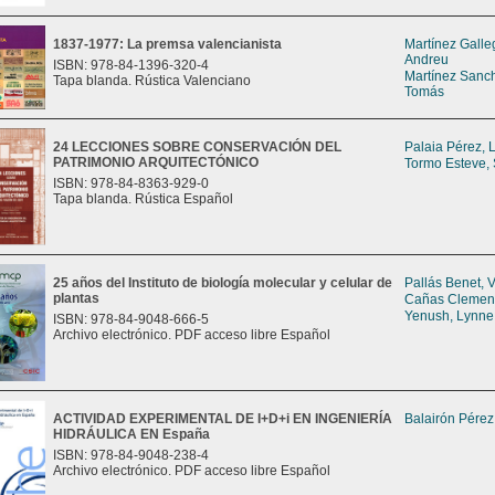
1837-1977: La premsa valencianista
Martínez Galle
Andreu
ISBN: 978-84-1396-320-4
Martínez Sanch
Tapa blanda. Rústica Valenciano
Tomás
24 LECCIONES SOBRE CONSERVACIÓN DEL
Palaia Pérez, L
PATRIMONIO ARQUITECTÓNICO
Tormo Esteve,
ISBN: 978-84-8363-929-0
Tapa blanda. Rústica Español
25 años del Instituto de biología molecular y celular de
Pallás Benet, 
plantas
Cañas Clement
Yenush, Lynne
ISBN: 978-84-9048-666-5
Archivo electrónico. PDF acceso libre Español
ACTIVIDAD EXPERIMENTAL DE I+D+i EN INGENIERÍA
Balairón Pérez
HIDRÁULICA EN España
ISBN: 978-84-9048-238-4
Archivo electrónico. PDF acceso libre Español