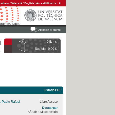
tellano
/
Valencià
/
English
|
Accesibilidad:
a
·
A
Atención al cliente
0 items
Subtotal: 0,00 €
Listado PDF
, Pablo Rafael
Libre Acceso
Descargar
Añadir a Mi selección