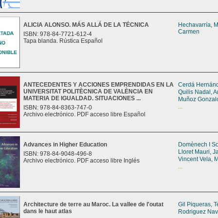
ALICIA ALONSO. MÁS ALLÁ DE LA TÉCNICA
Hechavarría, M
Carmen
ISBN: 978-84-7721-612-4
Tapa blanda. Rústica Español
ANTECEDENTES Y ACCIONES EMPRENDIDAS EN LA
Cerdá Hernánd
UNIVERSITAT POLITÈCNICA DE VALÈNCIA EN
Quilis Nadal, 
MATERIA DE IGUALDAD. SITUACIONES ...
Muñoz Gonzalo
...
ISBN: 978-84-8363-747-0
Archivo electrónico. PDF acceso libre Español
Advances in Higher Education
Domènech I So
Lloret Mauri, 
ISBN: 978-84-9048-496-8
Vincent Vela, M
Archivo electrónico. PDF acceso libre Inglés
...
Architecture de terre au Maroc. La vallee de l'outat
Gil Piqueras, 
dans le haut atlas
Rodriguez Nav