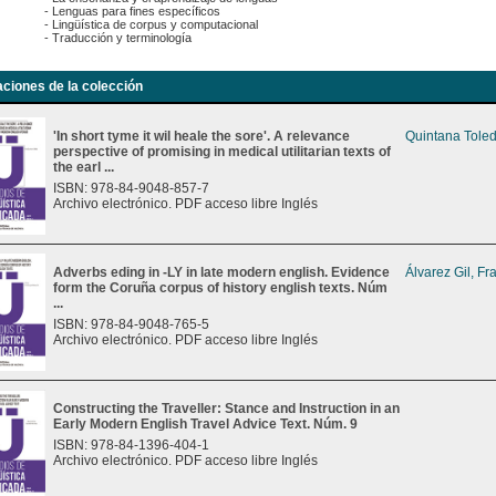
- Lenguas para fines específicos
- Lingüística de corpus y computacional
- Traducción y terminología
aciones de la colección
'In short tyme it wil heale the sore'. A relevance
Quintana Toled
perspective of promising in medical utilitarian texts of
the earl ...
ISBN: 978-84-9048-857-7
Archivo electrónico. PDF acceso libre Inglés
Adverbs eding in -LY in late modern english. Evidence
Álvarez Gil, Fr
form the Coruña corpus of history english texts. Núm
...
ISBN: 978-84-9048-765-5
Archivo electrónico. PDF acceso libre Inglés
Constructing the Traveller: Stance and Instruction in an
Early Modern English Travel Advice Text. Núm. 9
ISBN: 978-84-1396-404-1
Archivo electrónico. PDF acceso libre Inglés