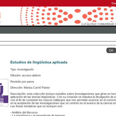
Cas
Estudios de lingüística aplicada
Tipo: investigación
Difusión: acceso abierto
Revisión por pares
Dirección: Marisa Carrió Pastor
Descripción: esta colección incluye estudios sobre investigaciones que giran en torno
aplicación de las teorías lingüísticas. Con su creación se impulsa la divulgación de e
con el fin de compartir los nuevos hallazgos que nos permitan avanzar en el conoci
en la aceptación de las investigaciones que se centren en el avance de la ciencia en 
Las líneas temáticas que se incluyen son:
- Análisis del discurso
- La enseñanza y el aprendizaje de lenguas