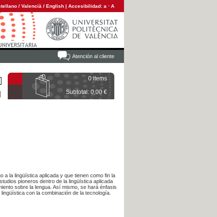
tellano
/
Valencià
/
English
|
Accesibilidad:
a
·
A
Atención al cliente
0 items
Subtotal: 0,00 €
 a la lingüística aplicada y que tienen como fin la
studios pioneros dentro de la lingüística aplicada
miento sobre la lengua. Así mismo, se hará énfasis
lingüística con la combinación de la tecnología.