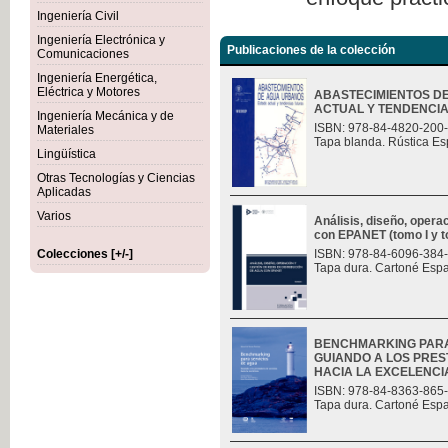
Ingeniería Civil
Ingeniería Electrónica y
Publicaciones de la colección
Comunicaciones
Ingeniería Energética,
Eléctrica y Motores
ABASTECIMIENTOS D
ACTUAL Y TENDENCI
Ingeniería Mecánica y de
ISBN: 978-84-4820-200
Materiales
Tapa blanda. Rústica Es
Lingüística
Otras Tecnologías y Ciencias
Aplicadas
Varios
Análisis, diseño, opera
con EPANET (tomo I y t
Colecciones [+/-]
ISBN: 978-84-6096-384
Tapa dura. Cartoné Esp
BENCHMARKING PARA
GUIANDO A LOS PRES
HACIA LA EXCELENCI
ISBN: 978-84-8363-865
Tapa dura. Cartoné Esp