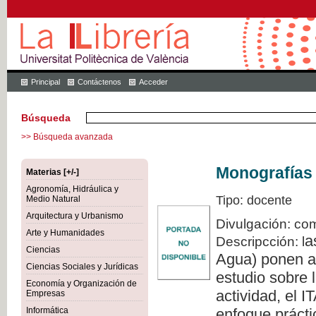
Principal
Contáctenos
Acceder
Búsqueda
>> Búsqueda avanzada
Monografías 
Materias [+/-]
Agronomía, Hidráulica y
Tipo: docente
Medio Natural
Arquitectura y Urbanismo
Divulgación: com
Arte y Humanidades
a
Descripcción: l
Ciencias
Agua) ponen a 
Ciencias Sociales y Jurídicas
estudio sobre l
Economía y Organización de
actividad, el 
Empresas
Informática
enfoque prácti