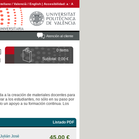
tellano
/
Valencià
/
English
|
Accesibilidad:
a
·
A
Atención al cliente
0 items
Subtotal: 0,00 €
ada a la creación de materiales docentes para
ar a los estudiantes, no sólo en su paso por
ndo un apoyo a su formación continua. Los
Listado PDF
 Julián José
45,00 €