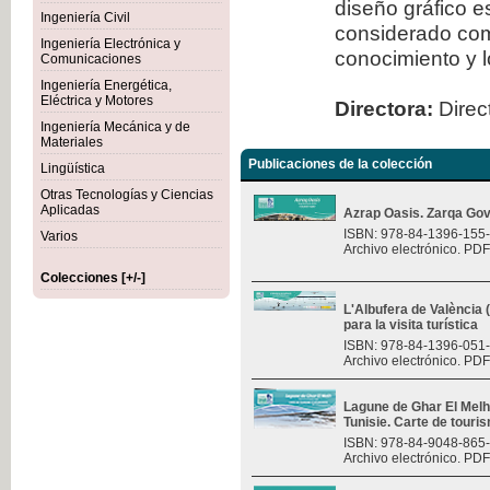
diseño gráfico 
Ingeniería Civil
considerado com
Ingeniería Electrónica y
conocimiento y l
Comunicaciones
Ingeniería Energética,
Eléctrica y Motores
Directora:
Direct
Ingeniería Mecánica y de
Materiales
Publicaciones de la colección
Lingüística
Otras Tecnologías y Ciencias
Aplicadas
Azrap Oasis. Zarqa Gov
ISBN: 978-84-1396-155
Varios
Archivo electrónico. PDF
Colecciones [+/-]
L'Albufera de València
para la visita turística
ISBN: 978-84-1396-051
Archivo electrónico. PDF
Lagune de Ghar El Melh 
Tunisie. Carte de touri
ISBN: 978-84-9048-865
Archivo electrónico. PDF