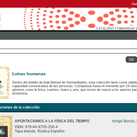
Cas
Letras humanas
Dentro del ámbito de Aula Atenea de Humanidades, esta colección tiene como objetiv
capacidad comunicativa de las personas. Compuesta hasta el momento por 24 número
géneros como la lírica, cuentos, teatro y arte, que sirven de marco a los autores para
existencia.
aciones de la colección
APORTACIONES A LA FÍSICA DEL TIEMPO
Amigó Borrás,
ISBN: 978-84-9705-250-4
Tapa blanda. Rústica Español