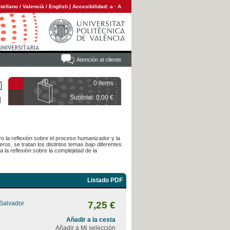
tellano
/
Valencià
/
English
|
Accesibilidad:
a
·
A
Atención al cliente
0 items
Subtotal: 0,00 €
o la reflexión sobre el proceso humanizador y la
s, se tratan los distintos temas bajo diferentes
 la reflexión sobre la complejidad de la
Listado PDF
 Salvador
7,25 €
Añadir a la cesta
Añadir a Mi selección