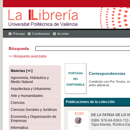
Principal
Contáctenos
Acceder
Búsqueda
>> Búsqueda avanzada
Materias [+/-]
Correspondencias
Agronomía, Hidráulica y
Medio Natural
Coedición con Pre-Textos, est
artes plásticas.
Arquitectura y Urbanismo
Arte y Humanidades
Publicaciones de la colección
Ciencias
Ciencias Sociales y Jurídicas
DE LA FATIGA DE LO V
Economía y Organización de
ISBN: 978-84-8363-731
Empresas
Tapa blanda. Rústica Es
Informática