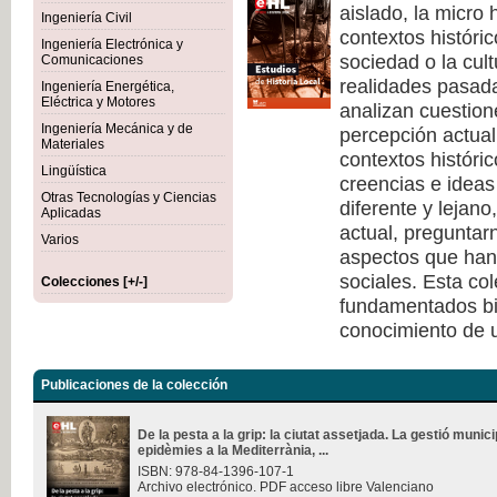
aislado, la micro 
Ingeniería Civil
contextos históri
Ingeniería Electrónica y
sociedad o la cult
Comunicaciones
realidades pasad
Ingeniería Energética,
Eléctrica y Motores
analizan cuestione
Ingeniería Mecánica y de
percepción actual 
Materiales
contextos históri
Lingüística
creencias e ideas
Otras Tecnologías y Ciencias
diferente y lejano
Aplicadas
actual, pregunta
Varios
aspectos que han 
sociales. Esta co
Colecciones [+/-]
fundamentados bi
conocimiento de u
Publicaciones de la colección
De la pesta a la grip: la ciutat assetjada. La gestió munici
epidèmies a la Mediterrània, ...
ISBN: 978-84-1396-107-1
Archivo electrónico. PDF acceso libre Valenciano