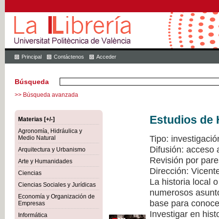
Principal
Contáctenos
Acceder
Búsqueda
>> Búsqueda avanzada
Estudios de 
Materias [+/-]
Agronomía, Hidráulica y
Tipo: investigació
Medio Natural
Difusión: acceso 
Arquitectura y Urbanismo
Revisión por pare
Arte y Humanidades
Dirección: Vicen
Ciencias
La historia local
Ciencias Sociales y Jurídicas
numerosos asuntos
Economía y Organización de
base para conocer
Empresas
Investigar en hist
Informática