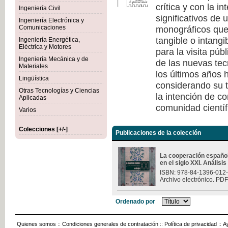
crítica y con la i
Ingeniería Civil
significativos de
Ingeniería Electrónica y
monográficos que 
Comunicaciones
tangible o intang
Ingeniería Energética,
Eléctrica y Motores
para la visita púb
Ingeniería Mecánica y de
de las nuevas tec
Materiales
los últimos años h
Lingüística
considerando su t
Otras Tecnologías y Ciencias
la intención de c
Aplicadas
comunidad científ
Varios
Colecciones [+/-]
Publicaciones de la colección
La cooperación españo
en el siglo XXI. Análisi
ISBN: 978-84-1396-012
Archivo electrónico. PDF
Ordenado por
Quienes somos
::
Condiciones generales de contratación
::
Política de privacidad
::
A