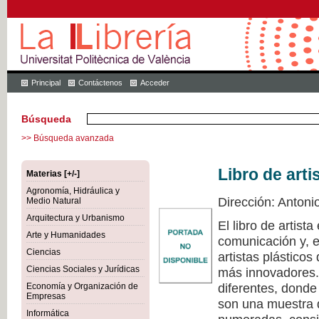
Principal
Contáctenos
Acceder
Búsqueda
>> Búsqueda avanzada
Libro de arti
Materias [+/-]
Agronomía, Hidráulica y
Dirección: Antoni
Medio Natural
Arquitectura y Urbanismo
El libro de artist
Arte y Humanidades
comunicación y, e
Ciencias
artistas plástico
Ciencias Sociales y Jurídicas
más innovadores. 
diferentes, donde
Economía y Organización de
Empresas
son una muestra d
Informática