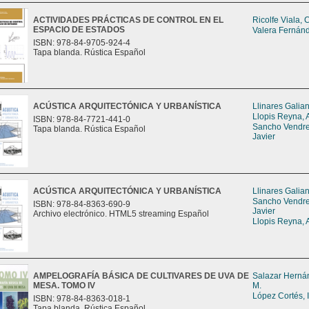
ACTIVIDADES PRÁCTICAS DE CONTROL EN EL
Ricolfe Viala, 
ESPACIO DE ESTADOS
Valera Fernán
ISBN: 978-84-9705-924-4
Tapa blanda. Rústica Español
ACÚSTICA ARQUITECTÓNICA Y URBANÍSTICA
Llinares Galia
Llopis Reyna, 
ISBN: 978-84-7721-441-0
Sancho Vendrel
Tapa blanda. Rústica Español
Javier
ACÚSTICA ARQUITECTÓNICA Y URBANÍSTICA
Llinares Galia
Sancho Vendrel
ISBN: 978-84-8363-690-9
Javier
Archivo electrónico. HTML5 streaming Español
Llopis Reyna, 
AMPELOGRAFÍA BÁSICA DE CULTIVARES DE UVA DE
Salazar Herná
MESA. TOMO IV
M.
López Cortés, 
ISBN: 978-84-8363-018-1
Tapa blanda. Rústica Español