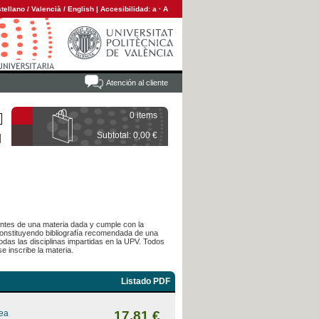
tellano
/
Valencià
/
English
|
Accesibilidad:
a
·
A
Atención al cliente
0 items
Subtotal: 0,00 €
diantes de una materia dada y cumple con la
 constituyendo bibliografía recomendada de una
das las disciplinas impartidas en la UPV. Todos
e inscribe la materia.
Listado PDF
rea
17,81 €