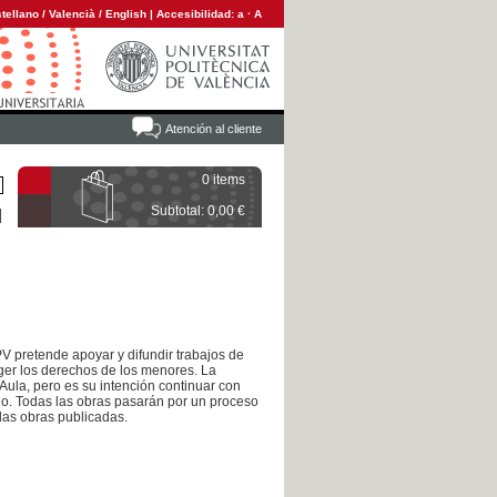
tellano
/
Valencià
/
English
|
Accesibilidad:
a
·
A
Atención al cliente
0 items
Subtotal: 0,00 €
PV pretende apoyar y difundir trabajos de
ger los derechos de los menores. La
Aula, pero es su intención continuar con
mio. Todas las obras pasarán por un proceso
 las obras publicadas.