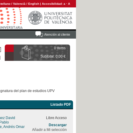
tellano
/
Valencià
/
English
|
Accesibilidad:
a
·
A
Atención al cliente
0 items
Subtotal: 0,00 €
ignatura del plan de estudios UPV
Listado PDF
uez David
Libre Acceso
 Pablo
Descargar
rre, Andrés Omar
Añadir a Mi selección